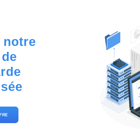
 notre
 de
rde
isée
FRE