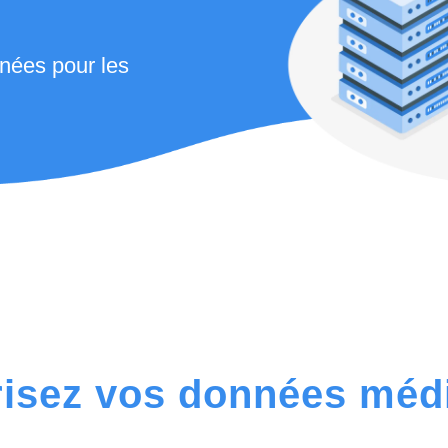
nées pour les
isez vos données méd