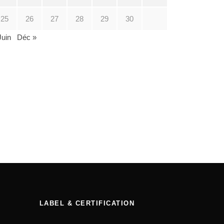
25
26
27
28
29
30
Juin
Déc »
LABEL & CERTIFICATION