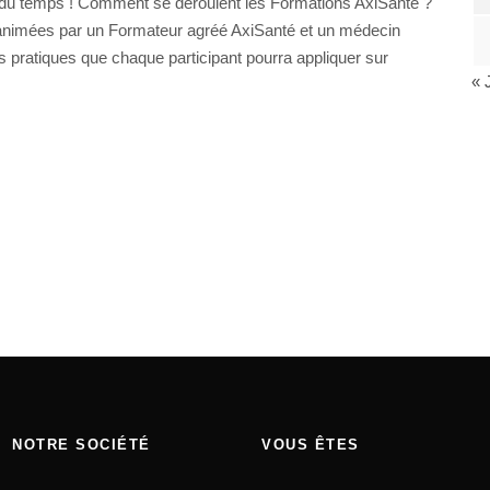
r du temps ! Comment se déroulent les Formations AxiSanté ?
 animées par un Formateur agréé AxiSanté et un médecin
 pratiques que chaque participant pourra appliquer sur
« 
NOTRE SOCIÉTÉ
VOUS ÊTES