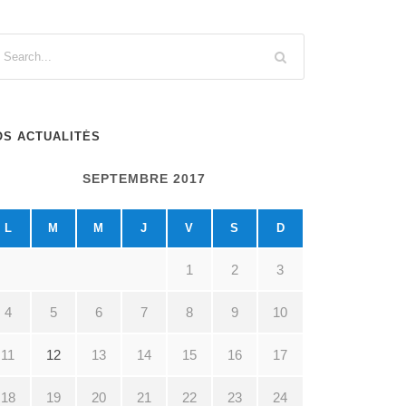
OS ACTUALITÉS
SEPTEMBRE 2017
L
M
M
J
V
S
D
1
2
3
4
5
6
7
8
9
10
11
12
13
14
15
16
17
18
19
20
21
22
23
24