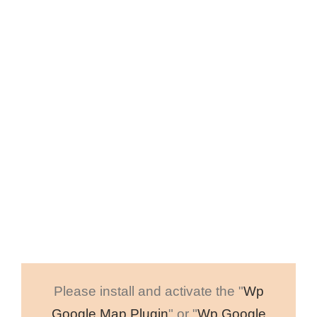
RENNES
Départements : 35 – 53 – 22 – 29 – 50 – 61 – 44 – 56
Avenue d’Alphasis
35760 Saint-Grégoire
Tél. : 08 20 03 00 59
Fax : 02 99 37 81 45
Please install and activate the "
Wp
Google Map Plugin
" or "
Wp Google