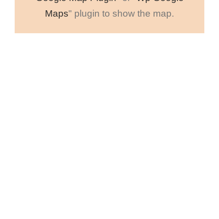
Maps
" plugin to show the map.
Agence de
ANGERS
Départements : 49 – 85 – 72
ZI de la paganne
49110 SAINT PIERRE MONTLIMART
Tél. : 02 41 70 16 16
Fax : 02 41 70 16 17